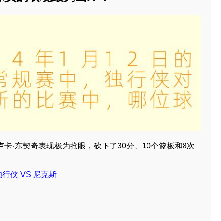
卡·东契奇表现极为抢眼，砍下了30分、10个篮板和8次
。
 独行侠 VS 尼克斯