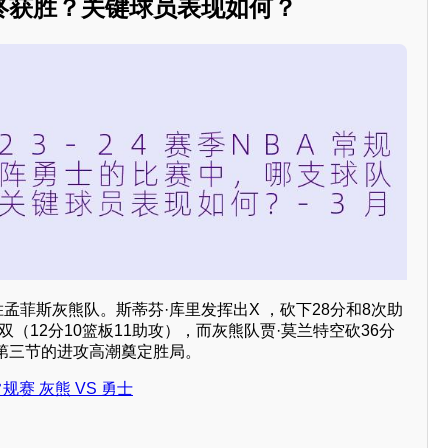
终获胜？关键球员表现如何？
战胜孟菲斯灰熊队。斯蒂芬·库里发挥出X ，砍下28分和8次助
双（12分10篮板11助攻），而灰熊队贾·莫兰特空砍36分
第三节的进攻高潮奠定胜局。
常规赛 灰熊 VS 勇士