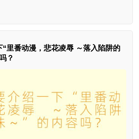
“里番动漫，悲花凌辱 ～落入陷阱的
吗？