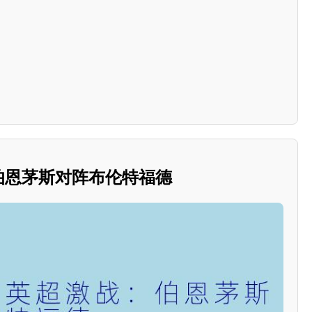
：伯恩茅斯对阵布伦特福德