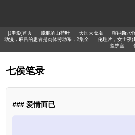
[J电影]首页
朦胧的山荷叶
天国大魔境
喀纳斯水
动漫，麻吕的患者是肉体劳动系，2集全
伦理片，女士夜(1
监护室
七侯笔录
### 爱情而已