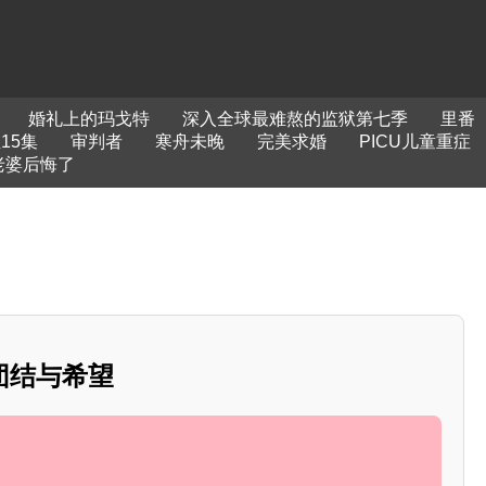
婚礼上的玛戈特
深入全球最难熬的监狱第七季
里番
15集
审判者
寒舟未晚
完美求婚
PICU儿童重症
老婆后悔了
团结与希望