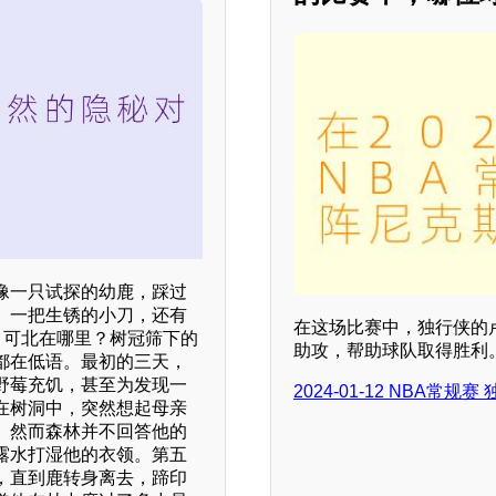
像一只试探的幼鹿，踩过
、一把生锈的小刀，还有
在这场比赛中，独行侠的卢
。可北在哪里？树冠筛下的
助攻，帮助球队取得胜利
都在低语。最初的三天，
野莓充饥，甚至为发现一
2024-01-12 NBA常规赛
在树洞中，突然想起母亲
。然而森林并不回答他的
露水打湿他的衣领。第五
，直到鹿转身离去，蹄印