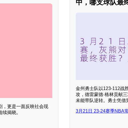
中，哪支球队最
金州勇士队以123-112
攻，德雷蒙德·格林贡献三
未能带队逆转。勇士凭借
剧，更是一面反映社会现
3月21日 23-24赛季NBA
陆续揭晓。