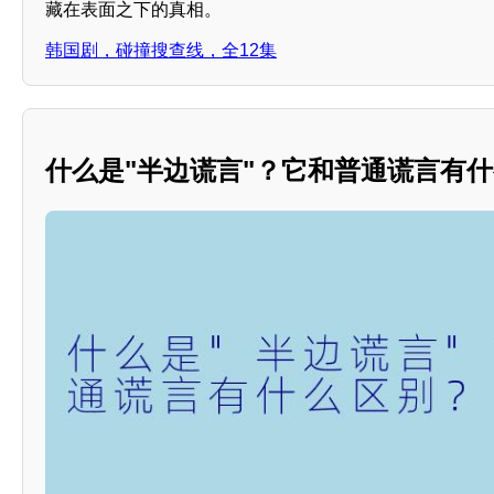
藏在表面之下的真相。
韩国剧，碰撞搜查线，全12集
什么是"半边谎言"？它和普通谎言有