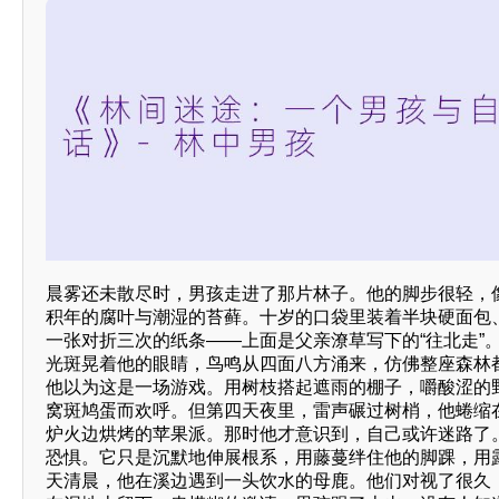
晨雾还未散尽时，男孩走进了那片林子。他的脚步很轻，
积年的腐叶与潮湿的苔藓。十岁的口袋里装着半块硬面包
一张对折三次的纸条——上面是父亲潦草写下的“往北走”
光斑晃着他的眼睛，鸟鸣从四面八方涌来，仿佛整座森林
他以为这是一场游戏。用树枝搭起遮雨的棚子，嚼酸涩的
窝斑鸠蛋而欢呼。但第四天夜里，雷声碾过树梢，他蜷缩
炉火边烘烤的苹果派。那时他才意识到，自己或许迷路了
恐惧。它只是沉默地伸展根系，用藤蔓绊住他的脚踝，用
天清晨，他在溪边遇到一头饮水的母鹿。他们对视了很久