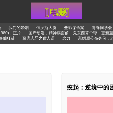
怪
我们的婚姻
俄罗斯大厦
叠影谋杀案
青春同学会
980)，正片
国产动漫，精神病面前，鬼东西算个球，更新至
修仙狂徒
聊斋志异之瞳人语
念力
离婚后公布身份，
疫起：逆境中的