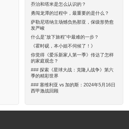
乔治和塔米是怎么认识的？
勇闯龙潭的过程中，最重要的是什么？
萨勒尼塔纳主场憾负热那亚，保级形势愈
发严峻
什么是"放下旅程"中最难的一步？
《霍时砚，本小姐不伺候了！》
你觉得《爱乐新家人第一季》传达了怎样
的家庭观念？
### 探索《星球大战：克隆人战争》第六
季的精彩世界
### 塞维利亚 vs 加的斯：2024年5月16日
西甲激战回顾