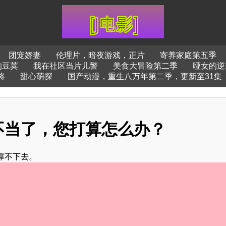
团宠娇妻
伦理片，暗夜游戏，正片
寄养家庭第五季
的豆荚
我在社区当片儿警
美食大冒险第二季
哑女的逆
将
甜心萌探
国产动漫，重生八万年第二季，更新至31集
不当了，您打算怎么办？
撑不下去。