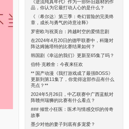
《逆流纯真年代》作为一部怀旧题材的作
品，你认为它最打动人心的是什么？
《〈希尔达〉第三季：奇幻冒险的完美终
章，成长与勇气的诗意诠释》
罗密欧与祝英台：跨越时空的爱情悲剧
在2024年4月20日的德甲联赛中，科隆对
阵达姆施塔特的比赛结果如何？
韩国剧《幸运的我们》更新至65集了吗？
伯特·克赖舍：今夜来狂欢
** 国产动漫《我打游戏成了最强BOSS》
更新到第11集了，你觉得这部作品有什么
亮点？**
2024年5月26日，中乙联赛中广西蓝航对
阵赣州瑞狮的比赛有什么看点？
### 倾世小狂医：医术与情感交织的传奇
故事
墨少对他的妻子到底有多宠爱？