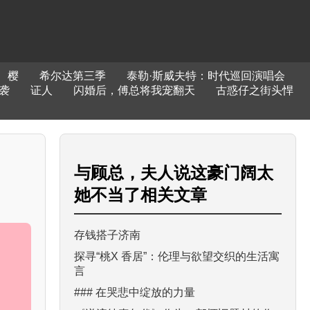
樱
希尔达第三季
泰勒·斯威夫特：时代巡回演唱会
袭
证人
闪婚后，傅总将我宠翻天
古惑仔之街头悍
与
顾总，夫人说这豪门阔太
她不当了
相关文章
存钱搭子济南
探寻“桃X 香居”：伦理与欲望交织的生活寓
言
### 在哭悲中绽放的力量