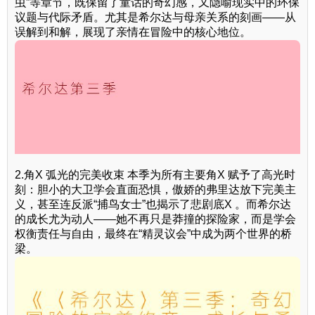
虫”等章节，既保留了童话的奇幻感，又隐喻现实中的环保
议题与代际矛盾。尤其是希尔达与母亲关系的刻画——从
误解到和解，展现了亲情在冒险中的核心地位。
2.角X 弧光的完美收束 本季为所有主要角X 赋予了高光时
刻：胆小的大卫学会直面恐惧，傲娇的弗里达放下完美主
义，甚至连反派“捕鸟女士”也揭示了悲剧底X 。而希尔达
的成长尤为动人——她不再只是莽撞的探险家，而是学会
权衡责任与自由，最终在“精灵议会”中成为两个世界的桥
梁。