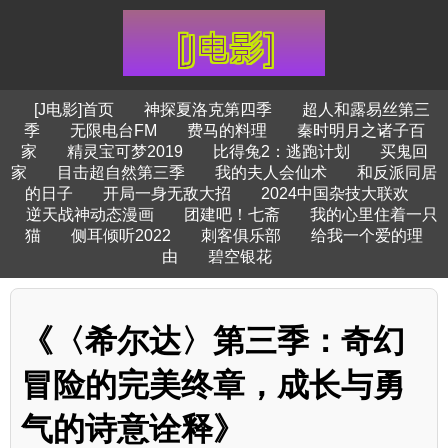
[J电影]首页
神探夏洛克第四季
超人和露易丝第三
季
无限电台FM
费马的料理
秦时明月之诸子百
家
精灵宝可梦2019
比得兔2：逃跑计划
买鬼回
家
目击超自然第三季
我的夫人会仙术
和反派同居
的日子
开局一身无敌大招
2024中国杂技大联欢
逆天战神动态漫画
团建吧！七斋
我的心里住着一只
猫
侧耳倾听2022
刺客俱乐部
给我一个爱的理
由
碧空银花
《〈希尔达〉第三季：奇幻
冒险的完美终章，成长与勇
气的诗意诠释》