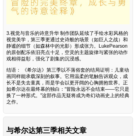
3.视觉与音乐的诗意升华 制作团队延续了手绘水彩风格的
视觉美学，第三季更通过史诗般的场景（如巨人之战）和
静谧的细节（如森林中的光影）形成张力。LukePearson
的原创配乐依旧亮点十足，空灵的主题旋律与紧张的动作
戏相得益彰，强化了剧集的沉浸感。
结语： 《希尔达》第三季以不落俗套的结局证明：儿童动
画同样能承载深刻的叙事。它用温柔的笔触告诉观众，成
长不是失去童真，而是学会以更开阔的心胸拥抱世界。正
如希尔达在最终幕的独白：“冒险永远不会结束——它只是
换了一种形式。”这部作品无疑将成为奇幻动画史上的经典
之作。
与
希尔达第三季
相关文章