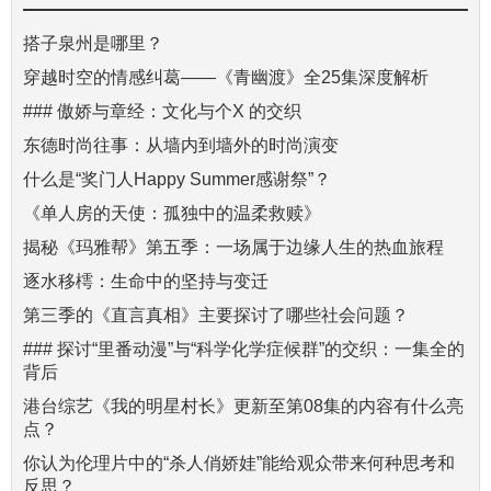
搭子泉州是哪里？
穿越时空的情感纠葛——《青幽渡》全25集深度解析
### 傲娇与章经：文化与个X 的交织
东德时尚往事：从墙内到墙外的时尚演变
什么是“奖门人Happy Summer感谢祭”？
《单人房的天使：孤独中的温柔救赎》
揭秘《玛雅帮》第五季：一场属于边缘人生的热血旅程
逐水移樗：生命中的坚持与变迁
第三季的《直言真相》主要探讨了哪些社会问题？
### 探讨“里番动漫”与“科学化学症候群”的交织：一集全的
背后
港台综艺《我的明星村长》更新至第08集的内容有什么亮
点？
你认为伦理片中的“杀人俏娇娃”能给观众带来何种思考和
反思？