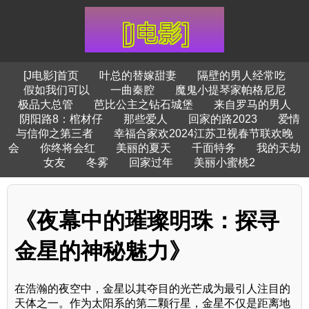
[J电影]首页
叶总的替嫁甜妻
隔壁的男人经常吃
假如我们可以
一曲秦腔
魔鬼小提琴家帕格尼尼
极品大总管
芭比公主之钻石城堡
来自罗马的男人
阴阳路8：棺材仔
那些爱人
回家的路2023
爱情
与信仰之第三者
幸福合家欢2024江苏卫视春节联欢晚
会
你终将会红
美丽的夏天
千面特务
我的天劫
女友
冬雾
回家过年
美丽小蜜桃2
《夜幕中的璀璨明珠：探寻
金星的神秘魅力》
在浩瀚的夜空中，金星以其夺目的光芒成为最引人注目的
天体之一。作为太阳系的第二颗行星，金星不仅是距离地