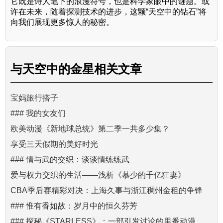
它既是诗人笔下的浪漫符号，也是科学家眼中的谜题。或
许在未来，随着探测技术的进步，这颗“天空中的钻石”将
向我们展现更多惊人的秘密。
与
天空中的金星
相关文章
宝妈旅行搭子
### 我的女友们
欧美动漫《新地球总统》第二季一共多少集？
享受三天假期的美好时光
### 情与武的交织：谈谈情练练武
爱与权力交织的生活——浅析《慕少的千亿狂妻》
CBA季后赛精彩对决：上海久事与浙江稠州金租的争锋
### 惟有香如故：岁月中的恒久芬芳
### 探秘《STARLESS》：一部引发讨论的里番动漫