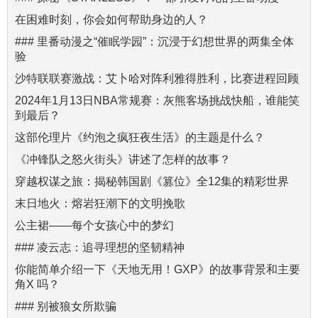
在困难时刻，你会如何帮助身边的人？
### 里番动漫之“催眠学园”：沉浸于幻想世界的两集全体
验
沙特联联赛激战：艾卜哈对阵利雅得胜利，比赛进程回顾
2024年1月13日NBA常规赛：灰熊客场挑战快船，谁能笑
到最后？
这部伦理片《约泡之疯狂夜生活》的主题是什么？
《冲锋队之怒火街头》讲述了怎样的故事？
穿越权谋之旅：揭秘韩国剧《篡位》全12集的精彩世界
末日地火：熔岩狂潮下的文明挽歌
公主裙——每个女孩心中的梦幻
### 凌云志：追寻理想的坚韧精神
你能简单介绍一下《天地无用！GXP》的故事背景和主要
角X 吗？
### 别被狼女所欺骗