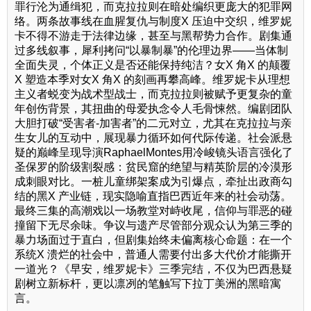
罪行沦为通缉犯，而克拉拉则在暗处编织更庞大的犯罪网
络。两条故事线在血腥复仇与制度X 压迫中交织，维罗妮
卡不得不游走于法律边缘，甚至与黑帮势力合作。剧集通
过多线叙事，犀利拷问“以暴制暴”的伦理边界——当体制
全面失灵，个体正义是否还能保持纯洁？女X 角X 的颠覆
X 塑造本季对女X 角X 的刻画再攀高峰。维罗妮卡从理想
主义者蜕变为战术型战士，而克拉拉则被赋予更复杂的童
年创伤背景，其扭曲的母爱执念令人毛骨悚然。编剧团队
大胆打破“受害者-加害者”的二元对立，尤其在克拉拉与亲
生女儿的互动中，展现暴力循环如何代际传递。社会派悬
疑的巅峰呈现导演RaphaelMontes用冷峻镜头语言强化了
圣保罗的阶级割裂感：贫民窟的绝望与精英阶层的冷漠形
成刺眼对比。一桩儿童绑架案成为引爆点，牵扯出政商勾
结的黑X 产业链，现实隐喻直指巴西近年来的社会动荡。
最终三集的高潮戏以一场教堂对峙收尾，信仰与罪恶的碰
撞留下无尽余味。争议与遗产尽管部分观众认为第三季的
暴力场面过于直白，但剧集始终未偏离核心命题：在一个
系统X 溃烂的社会中，普通人需要付出多大代价才能撕开
一道光？《早安，维罗妮卡》三季完结，不仅为巴西悬疑
剧树立新标杆，更以凛冽的笔触写下拉丁美洲的黑暗寓
言。