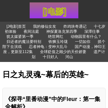
[J电影]首页
我的修仙女友
炸鸡块奇遇记
十七岁
初体验
夜间法庭
神探夏洛克第四季
深潭往事
犹太媒婆第一季
绝世网红
动物园里有什么？
归还者的魔法要特别
铁狮玉玲珑
一切如你
抓个
陛下去演戏
忍者神龟：变种大乱斗
国产动漫，神印王
座，更新至112集
全球贬值之顾少的天价娇妻
遗产计
划
十日好人
河山
日之丸灵魂~幕后的英雄~
《探寻“里番动漫”中的Fleur：第一集
全解析》