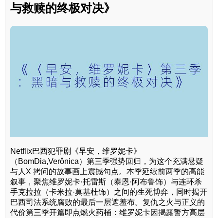
与救赎的终极对决》
Netflix巴西犯罪剧《早安，维罗妮卡》
（BomDia,Verônica）第三季强势回归，为这个充满悬疑
与人X 拷问的故事画上震撼句点。本季延续前两季的高能
叙事，聚焦维罗妮卡·托雷斯（泰恩·阿布鲁饰）与连环杀
手克拉拉（卡米拉·莫基杜饰）之间的生死博弈，同时揭开
巴西司法系统腐败的最后一层遮羞布。复仇之火与正义的
代价第三季开篇即点燃火药桶：维罗妮卡因揭露警方高层