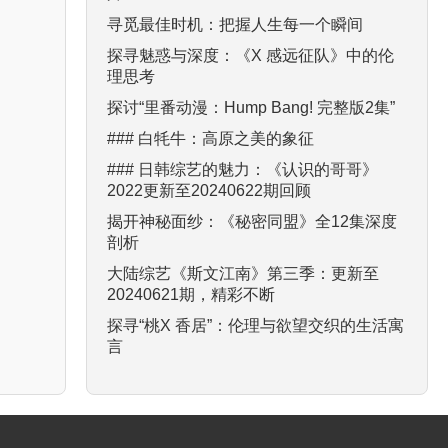
寻觅最佳时机：把握人生每一个瞬间
探寻魅惑与深度：《X 感远征队》中的伦
理思考
探讨“里番动漫：Hump Bang! 完整版2集”
### 白牦牛：高原之美的象征
### 日韩综艺的魅力：《认识的哥哥》
2022更新至20240622期回顾
揭开神秘面纱：《秘密同盟》全12集深度
剖析
大陆综艺《斯文江南》第三季：更新至
20240621期，精彩不断
探寻“桃X 香居”：伦理与欲望交织的生活寓
言