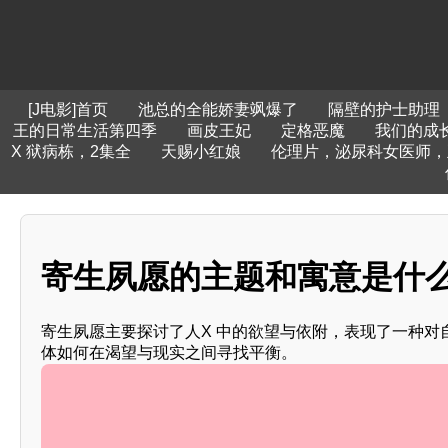
[J电影]首页
池总的全能娇妻飒爆了
隔壁的护士助理
王的日常生活第四季
画皮王妃
定格恶魔
我们的成
X 狱病栋，2集全
天赐小红娘
伦理片，泌尿科女医师，
寄生夙愿的主题和寓意是什
寄生夙愿主要探讨了人X 中的欲望与依附，表现了一种
体如何在渴望与现实之间寻找平衡。