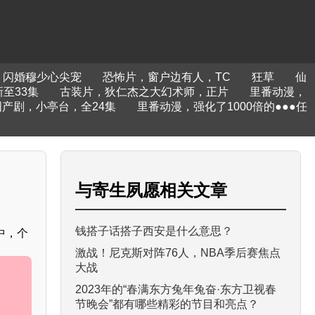
闪婚穆少心尖宠
恐怖片，窗户边有人，TC
狂草
仙
至33集
古装片，狄仁杰之大幻术师，正片
里番动漫，
国产剧，小亭台，全24集
里番动漫，强化了1000倍的●●●任
与
寄生夙愿
相关文章
钱搭子话搭子西安是什么意思？
中，个
激战！尼克斯对阵76人，NBA季后赛焦点
大战
2023年的“春满东方兔年兔奋·东方卫视春
节晚会”都有哪些精彩的节目和亮点？