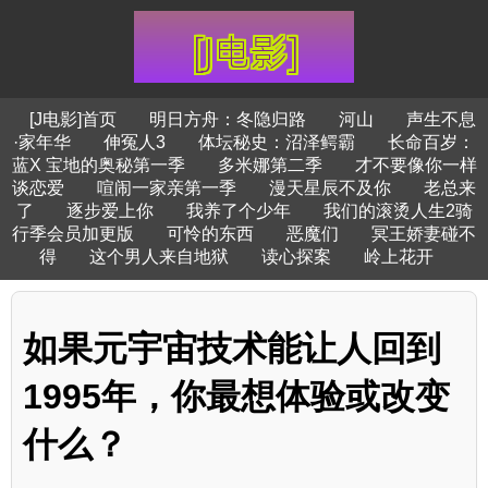
[J电影]首页
明日方舟：冬隐归路
河山
声生不息
·家年华
伸冤人3
体坛秘史：沼泽鳄霸
长命百岁：
蓝X 宝地的奥秘第一季
多米娜第二季
才不要像你一样
谈恋爱
喧闹一家亲第一季
漫天星辰不及你
老总来
了
逐步爱上你
我养了个少年
我们的滚烫人生2骑
行季会员加更版
可怜的东西
恶魔们
冥王娇妻碰不
得
这个男人来自地狱
读心探案
岭上花开
如果元宇宙技术能让人回到
1995年，你最想体验或改变
什么？