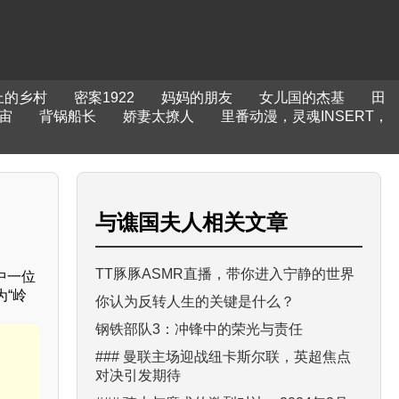
上的乡村
密案1922
妈妈的朋友
女儿国的杰基
田
宙
背锅船长
娇妻太撩人
里番动漫，灵魂INSERT，
与
谯国夫人
相关文章
TT豚豚ASMR直播，带你进入宁静的世界
中一位
“岭
你认为反转人生的关键是什么？
钢铁部队3：冲锋中的荣光与责任
### 曼联主场迎战纽卡斯尔联，英超焦点
对决引发期待