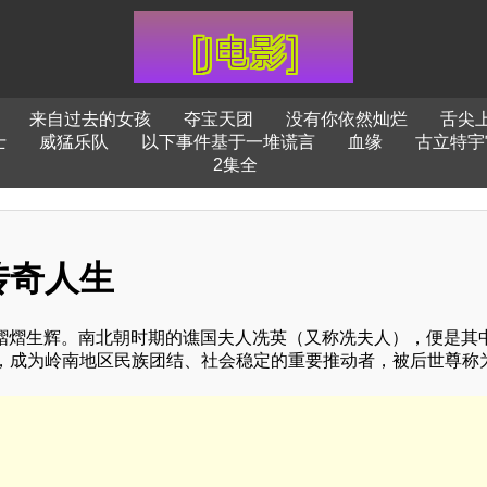
来自过去的女孩
夺宝天团
没有你依然灿烂
舌尖
士
威猛乐队
以下事件基于一堆谎言
血缘
古立特宇
2集全
传奇人生
却熠熠生辉。南北朝时期的谯国夫人冼英（又称冼夫人），便是其
，成为岭南地区民族团结、社会稳定的重要推动者，被后世尊称为