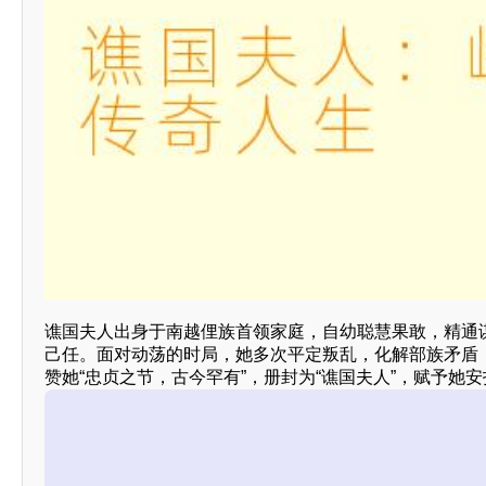
谯国夫人出身于南越俚族首领家庭，自幼聪慧果敢，精通
己任。面对动荡的时局，她多次平定叛乱，化解部族矛盾
赞她“忠贞之节，古今罕有”，册封为“谯国夫人”，赋予她