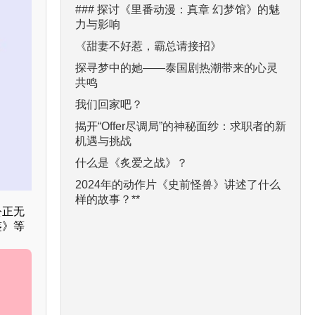
### 探讨《里番动漫：真章 幻梦馆》的魅
力与影响
《甜妻不好惹，霸总请接招》
探寻梦中的她——泰国剧热潮带来的心灵
共鸣
我们回家吧？
揭开“Offer尽调局”的神秘面纱：求职者的新
机遇与挑战
什么是《炙爱之战》？
2024年的动作片《史前怪兽》讲述了什么
样的故事？**
公正无
鉴》等