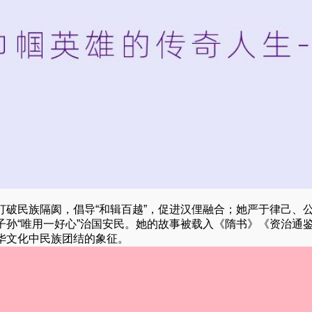
破民族隔阂，倡导“和辑百越”，促进汉俚融合；她严于律己、
孙“唯用一好心”治国安民。她的故事被载入《隋书》《资治通
华文化中民族团结的象征。