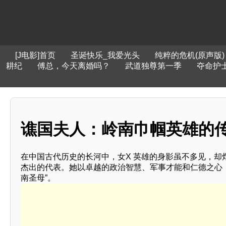
[J电影]首页
圣诞快乐_我爱光头
纯粹的危机(原声版)
耕纪
傅总，今天离婚吗？
武道独尊第一季
夺命护
谯国夫人：岭南巾帼英雄的
在中国古代历史的长河中，女X 英雄的身影虽不多见，
杰出的代表。她以卓越的政治智慧、军事才能和仁德之心
南圣母”。