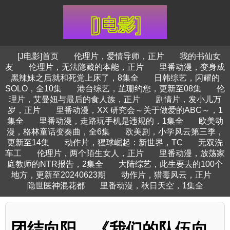
[J电影]首页
伦理片，爱情导师，正片
我的书仙女
友
伦理片，无法隐藏的本能，正片
里番动漫，变身成
黑辣妹之后就和死党上床了，8集全
日韩综艺，闪耀的
SOLO，全10集
港台综艺，芷珊约您，更新至08集
伦
理片，艾曼妞与最后的食人族，正片
剧情片，发小儿万
岁，正片
里番动漫，XX 研究会～关于做爱的ABC～，1
集全
里番动漫，走路玩手机是违规的，1集全
欧美动
漫，格林童话变奏曲，全6集
欧美剧，小学风云第三季，
更新至14集
动作片，猩球崛起：新世界，TC
无双洗
车工
伦理片，两个陌生女人，正片
里番动漫，放荡家
庭教师的NTR报告，2集全
大陆综艺，此生要去的100个
地方，更新至20240623期
动作片，猎毒风云，正片
隐世医神混花都
里番动漫，秋日天空，1集全
团结向阳，《我们的队伍向