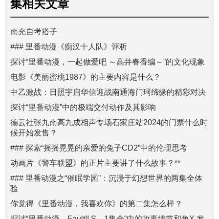
集
相关文章
南充自考搭子
### 里番动漫《痴汉十人队》评析
探讨“里番动漫，一起做爱吧 ～高井春香编～”的文化现象
电影《美丽蜜桃1987》的主要内容是什么？
中乙激战：日照宇启华信迎战南通海门珂缔缘的精彩对决
探讨“里番动漫”中的极端交付动作及其影响
德云社张九南高九成相声专场石家庄站2024的门票什么时
候开始发售？
### 探索“摇摇晃晃的亲爱的兔子CD2”中的伦理思考
动画片《警车联盟》的正片主要讲了什么故事？**
### 里番动漫之“催眠学园”：沉浸于幻想世界的两集全体
验
你觉得《里番动漫，我喜欢你》的第二集怎么样？
探讨“里番动漫，Fault!! S，1集全”中的故事情节和角X 发