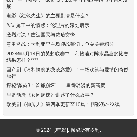
展
电影《红毯先生》的主要剧情是什么？
### 施工中的情感：伦理片的深刻启示
激烈对决！吉达国民与费哈交锋
意甲激战：卡利亚里主场迎战莱切，争夺关键积分
2024年4月14日的英超联赛中，利物浦对阵水晶宫的比赛
结果怎样？****
国产剧《请和搞笑的我谈恋爱》：一场欢笑与爱情的奇妙
旅行
探秘“姦染3：首都崩坏”——里番动漫的新高度
里番动漫《女同病棟》讲述了什么故事？
欧美剧《伸冤人》第四季更新至10集：精彩仍在继续
© 2024 [J电影]. 保留所有权利.