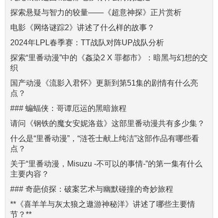
探索悬疑与智力的较量——《超意神探》正片赏析
电影《网络谜踪2》讲述了什么样的故事？
2024年LPL春季赛：TT战队对阵UP战队分析
探索“里番动漫”中的《姦染2 X 罪都市》：暗黑与幻想的交
织
国产动漫《流影入君怀》更新到第51集的剧情有什么亮
点？
### 蝙蝠侠：哥谭厄运的黑暗旅程
请问《钢铁的魔女安妮洛兹》这部里番动漫共有多少集？
什么是“里番动漫”，“涟苍士献上纯洁”这部作品有哪些看
点？
关于“里番动漫，Misuzu -不可以的事情-”的第一集有什么
主要内容？
### 奇葩侦探：破案艺术与幽默碰撞的奇妙旅程
**《喜羊羊与灰太狼之遨游神秘洋》讲述了哪些主要情
节？**