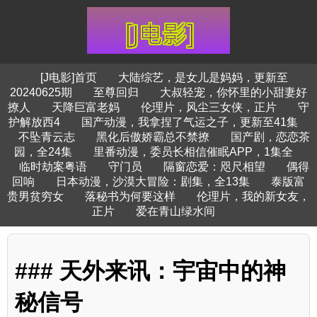
[J电影]首页
大陆综艺，是女儿是妈妈，更新至
20240625期
至尊回归
大叔轻宠，你怀里的小甜妻好
撩人
天降巨富老妈
伦理片，风尘三女侠，正片
守
护解放西4
国产动漫，我拿捏了气运之子，更新至41集
不坠青云志
黑化后傲娇霸总不禁撩
国产剧，恋恋茶
园，全24集
里番动漫，委员长相信催眠APP，1集全
临时劫案粤语
守门员
隔窗恋爱：咫尺相望
偶得
回响
日本动漫，沙漠大冒险：剧集，全13集
泰版富
贵男贫穷女
落秘书为何要这样
伦理片，我的新女友，
正片
爱在青山绿水间
### 天外来讯：宇宙中的神
秘信号