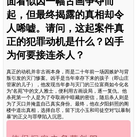
面看似因一幅古画争夺而
起，但最终揭露的真相却令
人唏嘘。请问，这起案件真
正的犯罪动机是什么？凶手
为何要接连杀人？
真正的动机并非古画本身，而是二十年前一场因嫉妒与背
叛引发的灭门惨案。凶手是当年幸存下来的孩子（即山庄
管家的儿子），他发现当年参与灭门的三位富商如今化名
为“名苑”中的文人雅士，便利用古画设局，逐一复仇。他
杀死第一个人是为了夺取画中暗藏的密信，随后杀人则是
为了灭口并掩盖自己真实身份。最终，他在夕阳斜照的阁
楼中道出真相，选择自尽，留下沈小玉和司徒空对“以暴制
暴”的正义与罪孽陷入沉思。