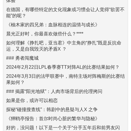
体验
在德国，有哪些特定的文化现象或习惯会让人觉得“欲罢不
能”的呢？
《柚木家的四兄弟：血脉相连的温情与成长》
晨光正好时，你最喜欢做些什么？****
如何理解《挣扎吧，亚当君》中主角的“挣扎”既是反抗命
运，又是自我毁灭的矛盾X ？
### 勇者闯魔城
2024年2月22日LPL春季赛TT对阵AL的比赛结果如何？
2024年3月3日的法甲联赛中，南特主场对阵梅斯的比赛结
果如何？
### 揭露“阳光地狱”：人肉市场背后的伦理拷问
如果是你，或许可以相恋
探秘“碰撞搜查线”：韩剧中的悬疑与人X 之争
《狎鸥亭报告：首尔时尚心脏的繁华与隐秘》
好的，没问题！以下是一个关于“分手五年后和前男友闪