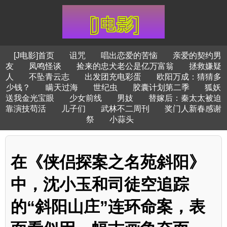
[J电影]首页
诅咒
唱出恋爱的苦恼
亲爱的契约男
友
凤鸣怪谈
捡来的忠犬老公是亿万富翁
拯救嫌疑
人
不坠青云志
出发团充电彩蛋
欧阳万成：猜猜多
少钱？
瞒天过海
世纪虫
胶囊计划第二季
狐妖
送我金光宝眼
少女前线
男妓
替嫁后：秦太太被迫
靠演技苟活
儿子们
武林不二周刊
奖门人新春感谢
祭
小蒜头
在《侠侣探案之名苑斜阳》
中，沈小玉和司徒空追踪
的“斜阳山庄”连环命案，表