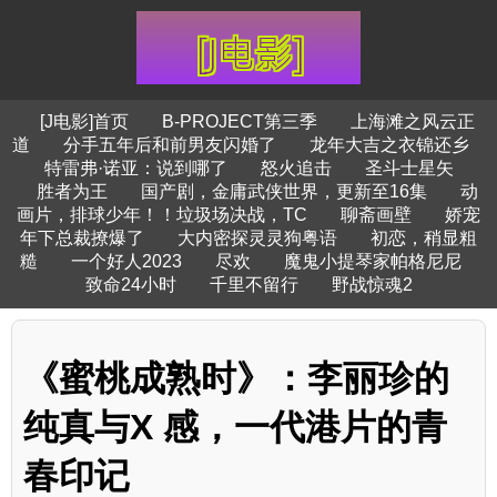
[J电影]首页
B-PROJECT第三季
上海滩之风云正
道
分手五年后和前男友闪婚了
龙年大吉之衣锦还乡
特雷弗·诺亚：说到哪了
怒火追击
圣斗士星矢
胜者为王
国产剧，金庸武侠世界，更新至16集
动
画片，排球少年！！垃圾场决战，TC
聊斋画壁
娇宠
年下总裁撩爆了
大内密探灵灵狗粤语
初恋，稍显粗
糙
一个好人2023
尽欢
魔鬼小提琴家帕格尼尼
致命24小时
千里不留行
野战惊魂2
《蜜桃成熟时》：李丽珍的
纯真与X 感，一代港片的青
春印记