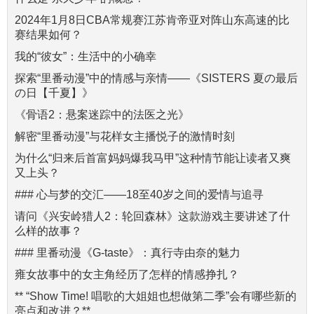
2024年1月8日CBA常规赛江苏肯帝亚对阵山东高速的比
赛结果如何？
我的“彼女”：生活中的小确幸
探索“里番动漫”中的情感与亲情——《SISTERS 夏の最后
の日【千夏】》
《骨语2：悬案迷踪中的法医之光》
解密“里番动漫”与花样女主播悦子的激情时刻
为什么“归来后首富妈妈爆我马甲”这种情节能让读者又爽
又上头？
### 心与梦的交汇——18至40岁之间的爱情与追寻
请问《兴安岭猎人2：轮回森林》这款游戏主要讲述了什
么样的故事？
### 里番动漫《G-taste》：真行寺由奈的魅力
雍女故事中的女主角经历了怎样的情感挣扎？
** “Show Time! 唱歌的大姐姐也想做第二季”会有哪些新的
亮点和改进？**