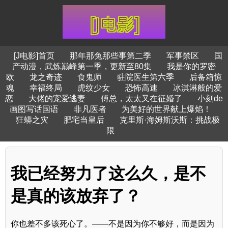
[J电影]首页
那年那兔那些事第二季
军事禁区
国
产动漫，武炼巅峰第一季，更新至80集
我是你的罗密
欧
龙之奇迹
食鬼师
驻院医生第六季
后备箱惊
魂
幸福终局
虎纹少女
恐怖高速
冰淇淋般的爱
恋
大佬的宠爱逃妻
傅总，太太又在征婚了
小刻de
画图写话国语
非凡医者
为美好的世界献上爆焰！
狂蟒之灾
肥宅当皇后
克里斯·海姆斯沃斯：挑战极
限
我已经努力了这么久，是不
是真的该放弃了？
你也差不多该死心了。——不是因为你不够好，而是因为