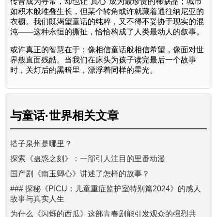
传音成为寻常，却也让"真心"成为最珍贵的稀缺品；城市
如积木般堆叠生长，但某个转角或许就藏着通往纳尼亚的
衣橱。我们既渴望童话的纯粹，又不得不妥协于现实的混
沌——这种永恒的撕扯，恰恰构成了人类最动人的叙事。
或许真正的智慧在于：像相信童话般相信希望，像面对世
界般直面残酷。当我们在床头为孩子读完最后一个故事
时，关灯后的黑暗里，漂浮着同样的星光。
与
童话·世界
相关文章
搭子泉州是哪里？
探索《蛊惑之刻》：一部引人注目的里番动漫
国产剧《南玉卿心》讲述了怎样的故事？
### 探秘《PICU：儿童重症监护室特别篇2024》的感人
故事与真实人生
为什么《闪烁的西瓜》这部青春剧能引发观众的强烈共