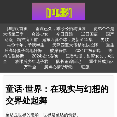
[J电影]首页
蓄谋已久，乖兮兮奶狗疯缠
徒弟个个是
大佬第三季
奇迹少女
今日宜婚
12日国语
国产
动漫，精神病面前，鬼东西算个球，更新至15集
男妓
与你十年，予我半生
天降四宝大佬爹地快投降
重生
后高冷妻子跪地忏悔
彼岸有你
2024广东春晚
等
待伯强格斯
2024湖北春晚
里番动漫，甜蜜女友，4集
全
放课后少年花子君
队长追踪日记
重生后成为亿
万千金
腾点心情听听歌
狂飙
童话·世界：在现实与幻想的
交界处起舞
童话是世界的隐喻，世界是童话的倒影。