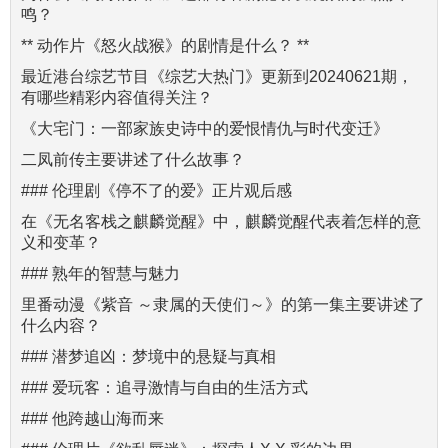
鸣？
** 动作片《怒火战猴》的剧情是什么？ **
最近港台综艺节目《综艺大热门》更新到20240621期，
有哪些精彩内容值得关注？
《大宅门：一部家族史诗中的爱恨情仇与时代变迁》
二凤前传主要讲述了什么故事？
### 伦理剧《停不了的爱》正片观后感
在《无名客栈之麒麟觉醒》中，麒麟觉醒代表着怎样的意
义和变革？
### 熟年的智慧与魅力
里番动漫《紫音 ～隶属的天使们～》的第一集主要讲述了
什么内容？
### 潜梦追凶：梦境中的悬疑与真相
### 爱玩客：追寻激情与自由的生活方式
### 他跨越山海而来