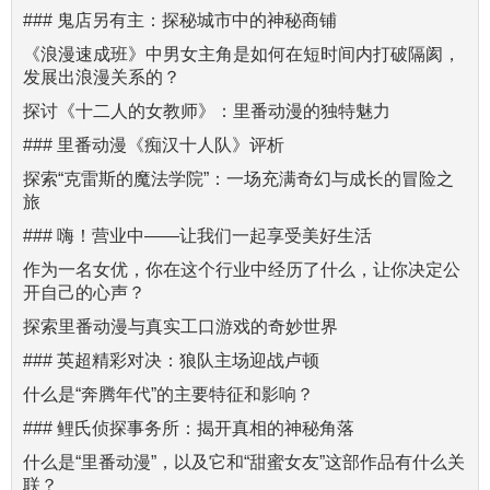
### 鬼店另有主：探秘城市中的神秘商铺
《浪漫速成班》中男女主角是如何在短时间内打破隔阂，
发展出浪漫关系的？
探讨《十二人的女教师》：里番动漫的独特魅力
### 里番动漫《痴汉十人队》评析
探索“克雷斯的魔法学院”：一场充满奇幻与成长的冒险之
旅
### 嗨！营业中——让我们一起享受美好生活
作为一名女优，你在这个行业中经历了什么，让你决定公
开自己的心声？
探索里番动漫与真实工口游戏的奇妙世界
### 英超精彩对决：狼队主场迎战卢顿
什么是“奔腾年代”的主要特征和影响？
### 鲤氏侦探事务所：揭开真相的神秘角落
什么是“里番动漫”，以及它和“甜蜜女友”这部作品有什么关
联？