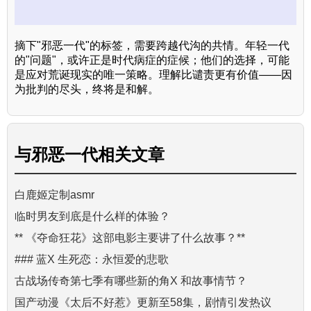
摘下"邪恶一代"的标签，需要跨越代沟的共情。年轻一代
的"问题"，或许正是时代病症的症候；他们的选择，可能
是应对荒诞现实的唯一策略。理解比谴责更有价值——因
为批判的尽头，终将是和解。
与
邪恶一代
相关文章
白鹿姬定制asmr
临时男友到底是什么样的体验？
** 《夺命狂花》这部电影主要讲了什么故事？**
### 蓝X 生死恋：永恒爱的悲歌
古战场传奇第七季有哪些新的角X 和故事情节？
国产动漫《太后不好惹》更新至58集，剧情引发热议