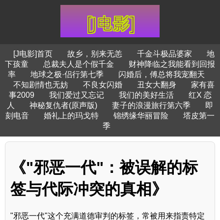
[J电影]首页
故乡，别来无恙
千金斗极品婆家
地
下孩童
总裁夫人是个假千金
财神降临之我能看到回报
率
地球之极·侣行第七季
闪婚后，傅总将我宠翻天
不知剧情也无妨
不良女闪婚
丑女大翻身
家有喜
事2009
我们爱过又忘记
我们的美好生活
红X 恋
人
神秘复仇者(原声版)
妻子的浪漫旅行第六季
即
刻电音
婚礼上的玛戈特
锦绣缘华丽冒险
塔皮第一
季
《"邪恶一代"：被误解的标
签与代际冲突的真相》
"邪恶一代"这个充满道德审判的标签，常被用来指责特定