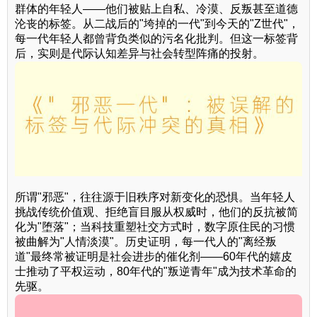
群体的年轻人——他们被贴上自私、冷漠、反叛甚至道德
沦丧的标签。从二战后的"垮掉的一代"到今天的"Z世代"，
每一代年轻人都曾背负类似的污名化批判。但这一标签背
后，实则是代际认知差异与社会转型阵痛的投射。
所谓"邪恶"，往往源于旧秩序对新变化的恐惧。当年轻人
挑战传统价值观、拒绝盲目服从权威时，他们的反抗被简
化为"堕落"；当科技重塑社交方式时，数字原住民的习惯
被曲解为"人情淡漠"。历史证明，每一代人的"离经叛
道"最终常被证明是社会进步的催化剂——60年代的嬉皮
士推动了平权运动，80年代的"叛逆青年"成为技术革命的
先驱。