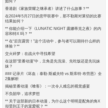
如何？
香港剧《家族荣耀之继承者》讲述了什么故事？**
在2024年5月27日的意甲联赛中，那不勒斯对莱切的比赛
结果如何？
** 你能介绍一下《LUNATIC NIGHT 露娜蒂克之夜》的内
容和特X 吗？ **
** 在“后宫露营！”这个活动中，参与者可以期待什么样的
体验？**
交火碎梦：在战火中寻找希望
在这部“里番动漫”中，主角是先洗澡、先吃饭还是先玩妹
妹？
### 记录片《坏血：泰勒·斯威夫特 vs 斯库特·布劳恩》全
2集解析
揭秘里番动漫《喰客》：一次令人难忘的视觉盛宴
不负韶华，追求梦想
** 关于这部新的日本动漫，为什么这个明明是配角的角X
却受到王子的宠爱呢？ **