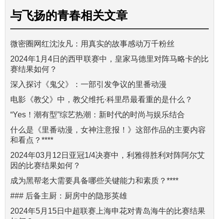
与
飞扬的青春
相关文章
微密圈网红沈汝凡：用真实的故事感动万千粉丝
2024年1月4日的西甲联赛中，皇家马德里对阵马略卡的比
赛结果如何？
深入探讨《鬼父》：一部引发争议的里番动漫
电影《教父》中，教父维托·科里昂最看重的是什么？
“Yes！潮有型”综艺热潮：新时代的时尚与娱乐结合
什么是《里番动漫，女神注意报！》这部作品的主要内容
和看点？****
2024年03月12日亚冠1/4决赛中，利雅得胜利对阵阿尔艾
因的比赛结果如何？
成为黑帮老大需要具备哪些关键能力和素质？****
### 后备主厨：厨房中的隐形英雄
2024年5月15日中超联赛上海申花对青岛海牛的比赛结果