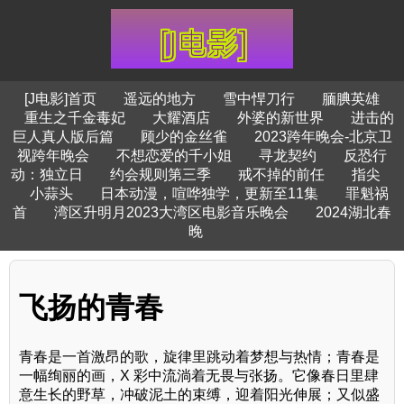
[J电影]首页
遥远的地方
雪中悍刀行
腼腆英雄
重生之千金毒妃
大耀酒店
外婆的新世界
进击的
巨人真人版后篇
顾少的金丝雀
2023跨年晚会-北京卫
视跨年晚会
不想恋爱的千小姐
寻龙契约
反恐行
动：独立日
约会规则第三季
戒不掉的前任
指尖
小蒜头
日本动漫，喧哗独学，更新至11集
罪魁祸
首
湾区升明月2023大湾区电影音乐晚会
2024湖北春
晚
飞扬的青春
青春是一首激昂的歌，旋律里跳动着梦想与热情；青春是
一幅绚丽的画，X 彩中流淌着无畏与张扬。它像春日里肆
意生长的野草，冲破泥土的束缚，迎着阳光伸展；又似盛