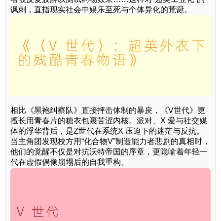
讽刺，直指现实社会中娱乐至死与个体异化的荒诞。
相比《黑袍纠察队》直接抨击体制的暴戾，《V世代》更
擅长用青春片的糖衣包裹苦涩内核。派对、X 爱与社交媒
体的浮华背后，是Z世代在系统X 压迫下的迷茫与反抗。
当主角团发现校方用“化合物V”制造能力者悲剧的真相时，
他们的觉醒不仅是对抗沃特帝国的序章，更隐喻着年轻一
代在虚假偶像崩塌后的自我重构。