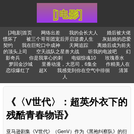
[J电影]首页
网络出差
我的会长大人
婚后被大佬
惯坏了
被三个哥哥团宠后开启逆袭人生
灰姑娘的恋爱
契约
我在巨蛇口中成神
天网追踪
离婚后成为前夫
的顶头上司
空天战队之星兽大战
听我的电波吧
幻
影奇兵
你是我掌心的刺
电锯惊魂10
玫瑰香水
梦回金沙城
里番动漫，大恶司，6集全
作精美人在
恋综爆红了
超X
我感觉到你在空气中徘徊
清算
人
《〈V世代〉：超英外衣下的
残酷青春物语》
亚马逊剧集《V世代》（GenV）作为《黑袍纠察队》的衍