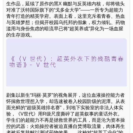
生作品，延续了原作的黑X 幽默与反英雄内核，却将镜头
对准了沃特国际旗下的“戈多金大学”——一所专为超能力
青年打造的精英学府。表面上看，这里充斥着青春、热血
与英雄梦想；但揭开校园乌托邦的假象，权力倾轧、药物
滥用与身份焦虑的暗流早已将“超英养成”异化为一场血腥
的生存游戏。
剧集以新生“玛丽·莫罗”的视角展开，这位血液操控能力者
怀揣救世理想入学，却迅速被卷入校园阶级的泥潭。从表
面光鲜的“超级英雄排名赛”，到地下实验室的非法人体实
验，《V世代》用R级尺度撕碎了超英叙事的童话外衣。
学生们的超能力不再是拯救世界的工具，而是沦为资本操
控的武器：火焰操控者被迫直播自焚博取流量，肉体再生
者被反复肢解以测试药物效果……这种对“超英工业化”的