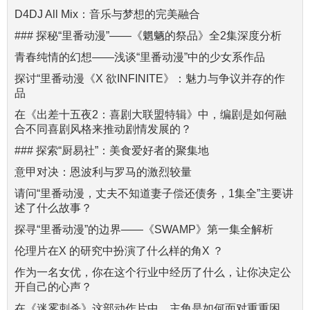
D4DJ All Mix：音乐与梦想的完美融合
### 探秘“里番动漫”——《魍魉的祭品》全2集深度分析
青春纯情的幻想——浅谈“里番动漫”中的少女系作品
探讨“里番动漫《X 欲INFINITE》：魅力与争议并存的作
品
在《出差十五夜2：喜剧大联盟特辑》中，编剧是如何融
合不同喜剧风格来推动剧情发展的？
### 探索“厨易社”：美食爱好者的聚集地
意甲对决：恩波利与罗马的激烈较量
请问“里番动漫，丈夫不知道妻子偿还债务，1集全”主要讲
述了什么故事？
探寻“里番动漫”的边界——《SWAMP》第一集全解析
伦理片在X 的研究中扮演了什么样的角X ？
作为一名女优，你在这个行业中经历了什么，让你决定公
开自己的心声？
在《迷雾刺杀》这部动作片中，主角是如何面对重重困