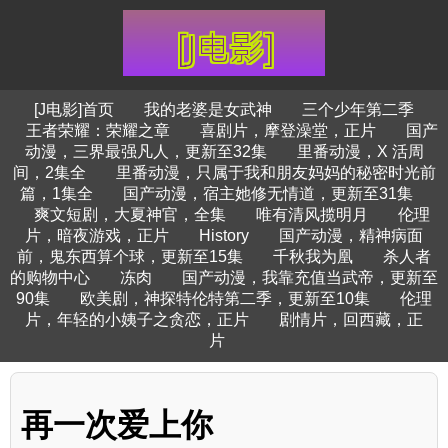
[J电影]首页
我的老婆是女武神
三个少年第二季
王者荣耀：荣耀之章
喜剧片，摩登澡堂，正片
国产
动漫，三界最强凡人，更新至32集
里番动漫，X 活周
间，2集全
里番动漫，只属于我和朋友妈妈的秘密时光前
篇，1集全
国产动漫，宿主她修无情道，更新至31集
爽文短剧，大夏神官，全集
唯有清风揽明月
伦理
片，暗夜游戏，正片
History
国产动漫，精神病面
前，鬼东西算个球，更新至15集
千秋我为凰
杀人者
的购物中心
冻肉
国产动漫，我靠充值当武帝，更新至
90集
欧美剧，神探特伦特第二季，更新至10集
伦理
片，年轻的小姨子之贪恋，正片
剧情片，回西藏，正
片
再一次爱上你