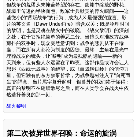
但战争的荒谬从未掩盖希望的存在。废墟中绽放的野花、
战壕里传递的半块面包、敌军士兵默契的停火瞬间——这
些微小的“背叛战争”的行为，成为人X 最倔强的宣言。影
片的英文名《DawnUnderFire》暗含双关：既是物理时间
的黎明，也是灵魂在战火中的破晓。《战火黎明》的深刻
之处，在于它拒绝简单的善恶二分。当镜头对准敌方战俘
颤抖的双手时，观众突然意识到：战争的悲剧从不在输
赢，而在所有人都沦为制度的囚徒。最终，主角在晨光中
埋葬战友的镜头，让“黎明”成为最残酷的隐喻——新的一
天到来，但有些人永远留在了昨夜。这部作品或许会让人
想起《西线无战事》的绝望，或《血战钢锯岭》的信仰力
量，但它独有的东方叙事哲学，为战争题材注入了“向死而
生”的禅意。当片尾字幕升起时，银幕外的我们终于懂得：
真正的黎明不在硝烟散尽之后，而在人类学会在战火中依
然选择善良的那一刻。
战火黎明
第二次被异世界召唤：命运的旋涡