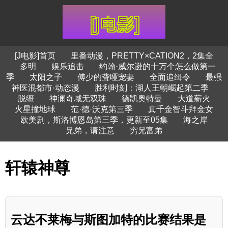
[J电影]首页
里番动漫，PRETTY×CATION2，2集全
多明
娱乐追击
约翰·威尔逊的十万个怎么做第一
季
太阳之子
傅少的聋哑宠妻
全面追缉令
最强
神医混都市·动态漫
胜利时刻：湖人王朝崛起第二季
脱缰
神澜奇域无双珠
德凯奥特曼
大道薪火
火星撞地球
范·德·沃克第三季
真千金智斗拜金女
欧美剧，斯洛博恩岛第三季，更新至05集
海之岸
兄弟，请注意
穷兄富弟
轩辕神尊
云达不莱梅与斯图加特的比赛结果是