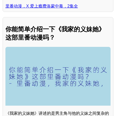
里番动漫，X 爱上瘾费洛蒙中毒，2集全
你能简单介绍一下《我家的义妹她》
这部里番动漫吗？
《我家的义妹她》讲述的是男主角与他的义妹之间复杂的