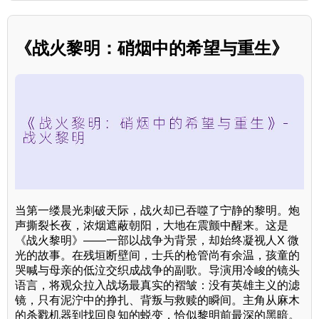
《战火黎明：硝烟中的希望与重生》
当第一缕晨光刺破天际，战火却已吞噬了宁静的黎明。炮
声撕裂长夜，浓烟遮蔽朝阳，大地在震颤中醒来。这是
《战火黎明》——一部以战争为背景，却始终凝视人X 微
光的故事。在残垣断壁间，士兵的枪管尚有余温，孩童的
哭喊与母亲的低泣交织成战争的副歌。导演用冷峻的镜头
语言，将观众拉入战场最真实的褶皱：没有英雄主义的滤
镜，只有泥泞中的挣扎、背叛与救赎的瞬间。主角从麻木
的杀戮机器到找回良知的蜕变，恰似黎明前最深的黑暗。