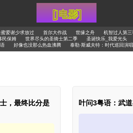
缘蜜爱谢少求放过
首尔大作战
世缘之舟
机智过人第三
移民保姆
世界尽头的圣骑士第二季
圣诞快乐_我爱光头
语
好像也没那么热血沸腾
泰勒·斯威夫特：时代巡回演
阵勇士，最终比分是
叶问3粤语：武