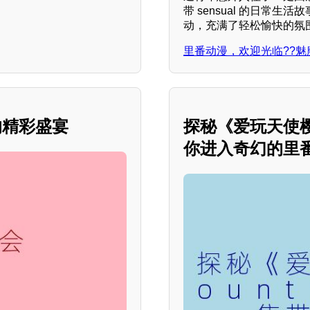
带 sensual 的日常
动，充满了轻松愉快的氛
里番动漫，欢迎光临??魅
的精彩盛宴
探秘《爱玩天使樱桃
你进入奇幻的里