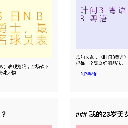
总的来说，《叶问3粤语
得每一个观众细细品味。
urry）表现抢眼，全场砍下
关键人物。
叶问3粤语
生？
### 我的23岁