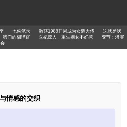
季
七侯笔录
激荡1988开局成为女装大佬
这就是我
我们的翻译官
医妃撩人，重生嫡女不好惹
变节：潜罪
唱会
道与情感的交织