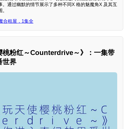
生活故事。通过幽默的情节展示了多种不同X 格的魅魔角X 及其互
围。
魔合租屋，1集全
粉红～Counterdrive～》：一集带
番世界