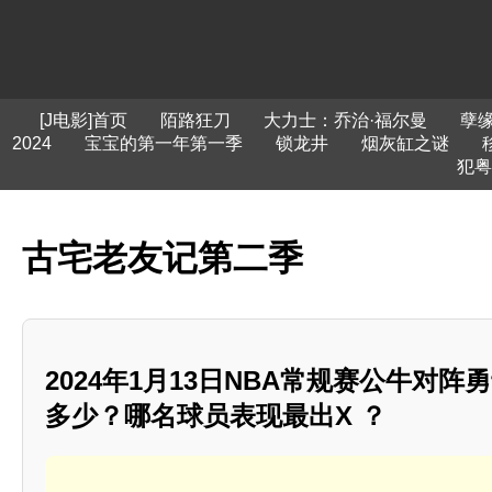
[J电影]首页
陌路狂刀
大力士：乔治·福尔曼
孽
2024
宝宝的第一年第一季
锁龙井
烟灰缸之谜
犯粤
古宅老友记第二季
2024年1月13日NBA常规赛公牛对
多少？哪名球员表现最出X ？