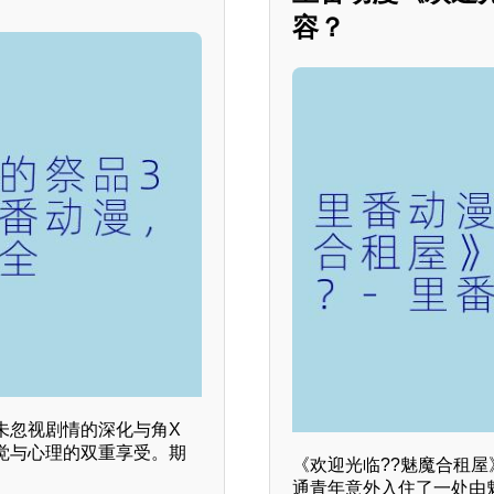
容？
未忽视剧情的深化与角X
觉与心理的双重享受。期
《欢迎光临??魅魔合租
通青年意外入住了一处由