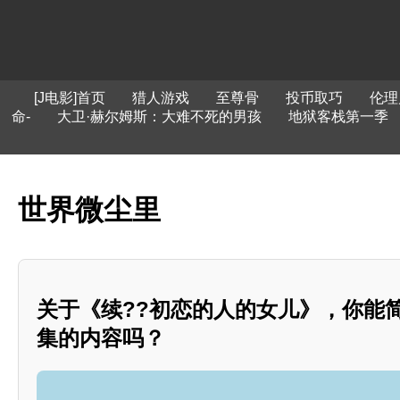
[J电影]首页
猎人游戏
至尊骨
投币取巧
伦理
命-
大卫·赫尔姆斯：大难不死的男孩
地狱客栈第一季
世界微尘里
关于《续??初恋的人的女儿》，你能
集的内容吗？