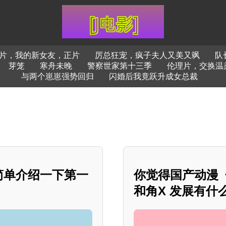
片，我的新女友，正片
厉总狂宠，疯子夫人又美又飒
队
芽笼
寒舟未晚
警察世家第十三季
伦理片，交换温
与两个崽崽强势回归
闪婚后我竟跃升成女总裁
简单介绍一下第一
你觉得国产动漫《
和角X 发展有什