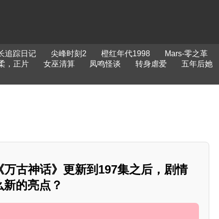
长追踪日记
尖峰时刻2
橙红年代1998
Mars-零之革
柔，正片
女巫清算
凤鸣怪谈
转身虐爱
五年后她
万古神话》更新到197集之后，剧情
么新的亮点？