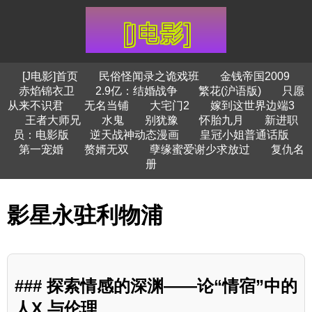
[J电影]首页
民俗怪闻录之诡戏班
金钱帝国2009
赤焰锦衣卫
2.9亿：结婚战争
繁花(沪语版)
只愿
从来不识君
无名当铺
大宅门2
嫁到这世界边端3
王者大师兄
水鬼
别犹豫
怀胎九月
新进职
员：电影版
逆天战神动态漫画
皇冠小姐普通话版
第一宠婚
赘婿无双
孽缘蜜爱谢少求放过
复仇名
册
影星永驻利物浦
### 探索情感的深渊——论“情宿”中的
人X 与伦理