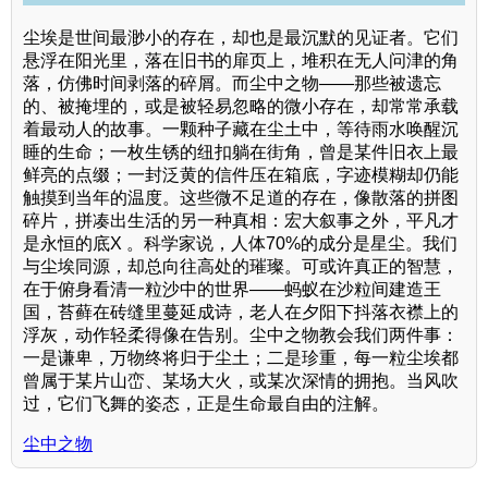
尘埃是世间最渺小的存在，却也是最沉默的见证者。它们
悬浮在阳光里，落在旧书的扉页上，堆积在无人问津的角
落，仿佛时间剥落的碎屑。而尘中之物——那些被遗忘
的、被掩埋的，或是被轻易忽略的微小存在，却常常承载
着最动人的故事。一颗种子藏在尘土中，等待雨水唤醒沉
睡的生命；一枚生锈的纽扣躺在街角，曾是某件旧衣上最
鲜亮的点缀；一封泛黄的信件压在箱底，字迹模糊却仍能
触摸到当年的温度。这些微不足道的存在，像散落的拼图
碎片，拼凑出生活的另一种真相：宏大叙事之外，平凡才
是永恒的底X 。科学家说，人体70%的成分是星尘。我们
与尘埃同源，却总向往高处的璀璨。可或许真正的智慧，
在于俯身看清一粒沙中的世界——蚂蚁在沙粒间建造王
国，苔藓在砖缝里蔓延成诗，老人在夕阳下抖落衣襟上的
浮灰，动作轻柔得像在告别。尘中之物教会我们两件事：
一是谦卑，万物终将归于尘土；二是珍重，每一粒尘埃都
曾属于某片山峦、某场大火，或某次深情的拥抱。当风吹
过，它们飞舞的姿态，正是生命最自由的注解。
尘中之物