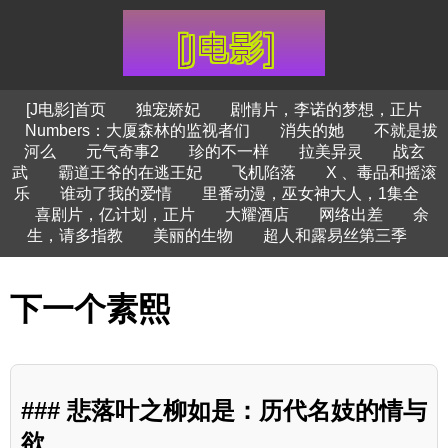
[J电影]首页
独宠娇妃
剧情片，李诺的梦想，正片
Numbers：大厦森林的监视者们
消失的她
不就是拔
河么
元气奇事2
珍的不一样
拉美异灵
战玄
武
霸道王爷的在逃王妃
飞机陷落
X 、毒品和摇滚
乐
谁动了我的爱情
里番动漫，巫女神大人，1集全
喜剧片，亿计划，正片
大耀酒店
网络出差
余
生，请多指教
美丽的生物
超人和露易丝第三季
下一个素熙
### 悲落叶之柳如是：历代名妓的情与
欲