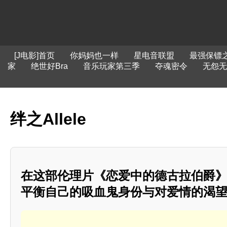
[J电影]首页
你妈妈也一样
星电音联盟
最强保镖
家
绝世好Bra
音乐玩家第三季
夺魂密令
无怨无
绊之Allele
在这部伦理片《恋爱中的德古拉伯爵
平衡自己的吸血鬼身份与对爱情的渴