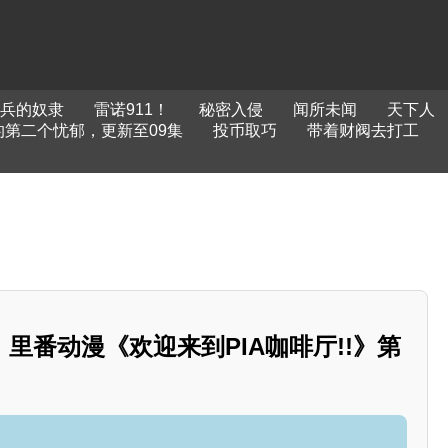
兵的奴隶
雷诺911！
秘密入侵
闻所未闻
天下人
第二个忧郁，更新至09集
投币取巧
带着财阀去打工
里番动漫《欢迎来到PIA咖啡厅!!》第
》