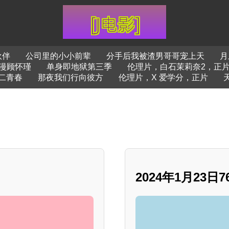
伙伴
公司里的小小前辈
分手后我被渣男哥哥宠上天
月
漫顾怀瑾
单身即地狱第三季
伦理片，白石茉莉奈2，正
二青春
那夜我们行向彼方
伦理片，X 爱学分，正片
2024年1月23