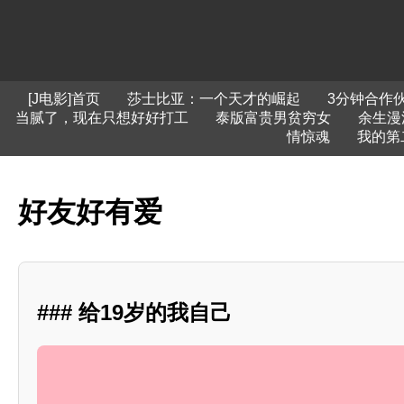
[J电影]首页
莎士比亚：一个天才的崛起
3分钟合作
当腻了，现在只想好好打工
泰版富贵男贫穷女
余生漫
情惊魂
我的第
好友好有爱
### 给19岁的我自己