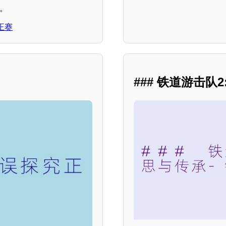
家。
正赛
### 铁道游击队