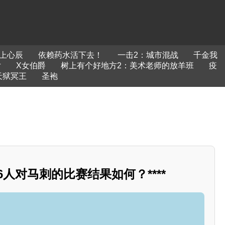
上心辰
依赖药水活下去！
一击2：城市混战
千金我
片
X女伯爵
树上有个好地方2：美术老师的放羊班
疫
天狱冥王
圣袍
日76人对马刺的比赛结果如何？****