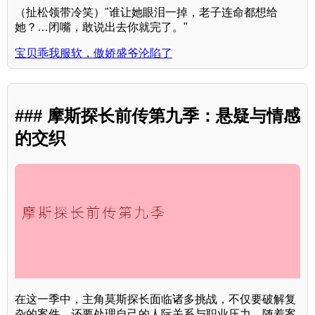
（扯松领带冷笑）"谁让她眼泪一掉，老子连命都想给
她？…闭嘴，敢说出去你就完了。"
宝贝乖我服软，傲娇盛爷沦陷了
### 摩斯探长前传第九季：悬疑与情感
的交织
在这一季中，主角莫斯探长面临诸多挑战，不仅要破解复
杂的案件，还要处理自己的人际关系与职业压力。随着案