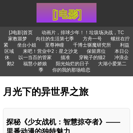
[J电影]首页
动画片，排球少年！！垃圾场决战，TC
家教噩梦
向往的生活第七季
方舟一号
螺丝在拧
紧
坐台小姐
至尊神瞳
千博士驱魔研究所
利益
区域
来吧！营业中2：星之沙龙
保留席位
本日公
休
以一当百的管家
描准
穿靴子的猫2
冲浪企
鹅2
福慧小娇娘
阳光灿烂的日子
大湖小爱第二
季
你的我的那场暗恋
月光下的异世界之旅
探秘《少女战机：智慧掠夺者》——
里番动漫的独特魅力