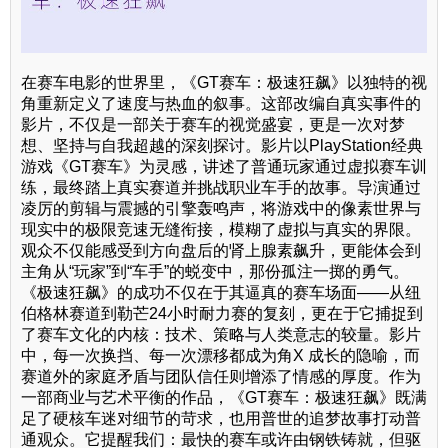
在赛车电影的世界里，《GT赛车：极速狂飙》以独特的视
角重新定义了速度与热血的叙事。这部改编自真实事件的
影片，不仅是一部关于赛车的视觉盛宴，更是一次对梦
想、坚持与自我超越的深刻探讨。影片以PlayStation经典
游戏《GT赛车》为灵感，讲述了普通玩家通过虚拟赛车训
练，最终踏上真实赛道并挑战职业车手的故事。导演通过
凌厉的剪辑与震撼的引擎轰鸣声，将游戏中的像素世界与
现实中的极限竞速无缝衔接，模糊了虚拟与真实的界限。
观众不仅能感受到方向盘后的肾上腺素飙升，更能体会到
主角从“玩家”到“车手”的蜕变中，那份孤注一掷的勇气。
《极速狂飙》的成功不仅在于其逼真的赛车场面——从纽
伯格林赛道到勒芒24小时耐力赛的复刻，更在于它捕捉到
了赛车文化的内核：技术、策略与人类意志的较量。影片
中，每一次换挡、每一次漂移都成为角X 成长的隐喻，而
赛道外的家庭矛盾与团队信任则增添了情感的厚度。作为
一部商业与艺术平衡的作品，《GT赛车：极速狂飙》既满
足了硬核车迷对细节的苛求，也用普世的追梦故事打动普
通观众。它提醒我们：最快的赛车或许由钢铁铸就，但驱