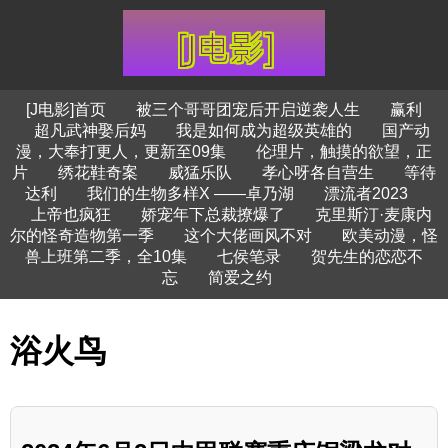
[J电影]首页
被三个哥哥团宠后开启逆袭人生
赢利
超凡武神娶后妈
我是如何成为超级英雄的
国产动
漫，大奉打更人，更新至09集
伦理片，触摸的欲望，正
片
绣花鞋奇案
威猛乐队
孝心呀各自营生
等待
达利
我们的生物多样X ——卓乃湖
漂流者2023
上帝也疯狂
娇宠年下总裁撩爆了
克里斯汀·麦康内
尔的怪奇造物第一季
这个大佬画风不对
欧美动漫，怪
兽上班第二季，全10集
七侯笔录
贺先生的恋恋不
忘
简爱之约
浴火鸟