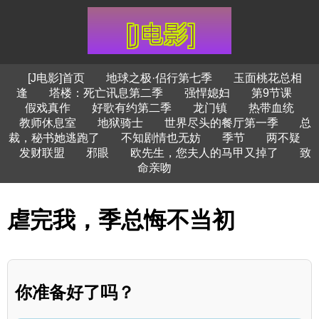
[J电影]首页
地球之极·侣行第七季
玉面桃花总相
逢
塔楼：死亡讯息第二季
强悍媳妇
第9节课
假戏真作
好歌有约第二季
龙门镇
热带血统
教师休息室
地狱骑士
世界尽头的餐厅第一季
总
裁，秘书她逃跑了
不知剧情也无妨
季节
两不疑
发财联盟
邪眼
欧先生，您夫人的马甲又掉了
致
命亲吻
虐完我，季总悔不当初
你准备好了吗？