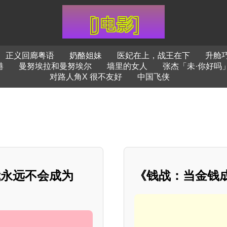
正义回廊粤语
奶酪姐妹
医妃在上，战王在下
升舱
港
曼努埃拉和曼努埃尔
墙里的女人
张杰「未·你好吗」
对路人角X 很不友好
中国飞侠
我永远不会成为
《钱战：当金钱