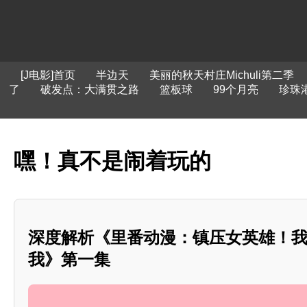
[J电影]首页
半边天
美丽的秋天村庄Michuli第二季
了
破发点：大满贯之路
篮板球
99个月亮
珍珠
嘿！真不是闹着玩的
深度解析《里番动漫：镇压女英雄！
我》第一集