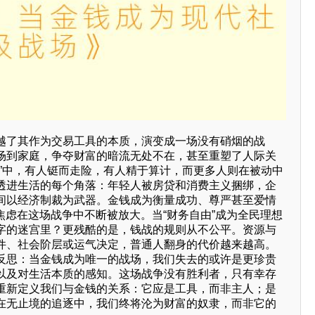
越了其作为交易工具的本质，演变成一场没有硝烟的战
场到家庭，争夺财富的暗流无处不在，甚至重塑了人际关
战”中，有人铤而走险，有人精于算计，而更多人则在被动中
透进生活的每个角落：年轻人被房贷和消费主义捆绑，企
间以经济制裁为武器。金钱成为衡量成功、尊严甚至爱情
焦虑在这场战争中不断被放大。当“财务自由”成为全民理想
字的迷宫里？更残酷的是，钱战的规则从不公平。资源与
件、社会阶层或运气决定，普通人翻身的代价越来越高。
反思：当金钱成为唯一的战场，我们失去的或许是更珍贵
以及对生活本质的感知。这场战争没有胜利者，只有幸存
重新定义我们与金钱的关系：它应是工具，而非主人；是
在无止境的追逐中，我们终将沦为财富的奴隶，而非它的