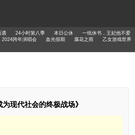
巧遇
24小时第八季
本日公休
一纸休书，王妃他不爱
2024跨年演唱会
血光假期
腐花之雨
乙女游戏世界
成为现代社会的终极战场》