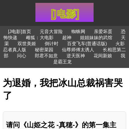
[J电影]首页
元音大冒险
蜘蛛网
亲爱坏蛋
恐
怖快递
雌狐：大电影
超神
姐姐妹妹的武馆
天
渠
双世美姬
倒计时
百变飞车(普通话版)
火影
忍者真人版
秘密菜园
仙尊师傅太诱人
长相思第二
部
问心
郎君不如意
逆天医神
花间新娘
我
是霸王龙
为退婚，我把冰山总裁祸害哭
了
请问《山姫之花 -真穂-》的第一集主