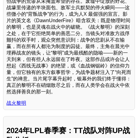
但战争的荒谬从未掩盖希望的存在。废墟中绽放的野花、
战壕里传递的半块面包、敌军士兵默契的停火瞬间——这
些微小的“背叛战争”的行为，成为人X 最倔强的宣言。影
片的英文名《DawnUnderFire》暗含双关：既是物理时间
的黎明，也是灵魂在战火中的破晓。《战火黎明》的深刻
之处，在于它拒绝简单的善恶二分。当镜头对准敌方战俘
颤抖的双手时，观众突然意识到：战争的悲剧从不在输
赢，而在所有人都沦为制度的囚徒。最终，主角在晨光中
埋葬战友的镜头，让“黎明”成为最残酷的隐喻——新的一
天到来，但有些人永远留在了昨夜。这部作品或许会让人
想起《西线无战事》的绝望，或《血战钢锯岭》的信仰力
量，但它独有的东方叙事哲学，为战争题材注入了“向死而
生”的禅意。当片尾字幕升起时，银幕外的我们终于懂得：
真正的黎明不在硝烟散尽之后，而在人类学会在战火中依
然选择善良的那一刻。
战火黎明
2024年LPL春季赛：TT战队对阵UP战