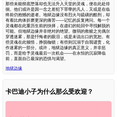
那些未能彻底堕落却也无法升入天堂的灵魂，便在此处徘
徊。他们或许是因一念之差犯下罪孽的凡人，又或是在临
终前仍抱憾的逝者。地狱边缘没有烈火与硫磺的酷刑，却
有着比肉体折磨更深的痛苦——记忆的反复拷问。每一个
灵魂都在此重历生前的抉择，在虚幻的轮回中寻找解脱的
可能。但地狱边缘并非绝对的绝望。微弱的救赎之光偶尔
穿透迷雾，那是忏悔者的眼泪，或是未说出口的宽恕。有
些灵魂在此顿悟，挣脱枷锁；有些则沉溺于自我谴责，化
作迷雾的一部分。或许，地狱边缘的真正意义，并非惩
罚，而是给予灵魂最后一次机会——在永恒的沉寂降临
前，直面自己最深的恐惧与渴望。
地狱边缘
卡巴迪小子为什么那么受欢迎？