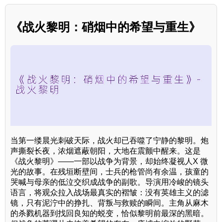
《战火黎明：硝烟中的希望与重生》
当第一缕晨光刺破天际，战火却已吞噬了宁静的黎明。炮
声撕裂长夜，浓烟遮蔽朝阳，大地在震颤中醒来。这是
《战火黎明》——一部以战争为背景，却始终凝视人X 微
光的故事。在残垣断壁间，士兵的枪管尚有余温，孩童的
哭喊与母亲的低泣交织成战争的副歌。导演用冷峻的镜头
语言，将观众拉入战场最真实的褶皱：没有英雄主义的滤
镜，只有泥泞中的挣扎、背叛与救赎的瞬间。主角从麻木
的杀戮机器到找回良知的蜕变，恰似黎明前最深的黑暗。