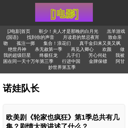
[J电影]首页
靳少！夫人才是那晚的白月光
羔羊游戏
(国语)
找到你的声音
月读君的禁忌夜宵
致命亲
吻
孤注一掷
集合！浪花们
真千金归来又美又飒
绝世丹神
杀无赦第一季
再见入卿心
欢颜
做
我的超级巨星
终极狂龙
儿子们
芳心何处
我被
困在同一天十万年第三季
行进中国
金牌保镖
阿甘
妙世界第五季
诺娃队长
欧美剧《轮家也疯狂》第1季总共有几
集？剧情大致讲述了什么？