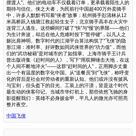
摆渡人”。他们的电动车不仅载着订单，更承载着陌生人的
期待与信任。侠之大者，为民前行中国超400万外卖骑手
中，许多人默默书写着“侠者”故事：杭州骑手彭清林从12
米高桥跃入钱塘江救起轻生女子；北京骑手高丰在火灾中
连背三人逃生。这些瞬间打破了“快”与“慢”的界限——他们
为生计奔波，却总在他人危难时按下“暂停键”，以凡人之
躯比肩神明。数字时代的江湖平台算法构筑了“飞侠”的隐
形江湖：准时率、好评数如同武侠世界的“功力值”，而他
们的“武功秘籍”是对城市的了如指掌。上海市骑手王计兵
曾出版诗集《赶时间的人》，写下“用双脚锤击大地，在这
个人间不断地淬火”——这群“赶时间的人”，正用脚步丈量
出一个有温度的数字化中国。从“送餐员”到“飞侠”，称呼变
化的背后是社会对劳动者的重新认知。他们或许没有披风
与宝剑，但头盔下的目光、工装上的汗渍，皆是这个时代
最生动的侠客印记。当城市华灯初上，那些依然飞驰的身
影提醒我们：英雄不必身披金甲，平凡人的微光亦可照亮
整片夜空。
中国飞侠