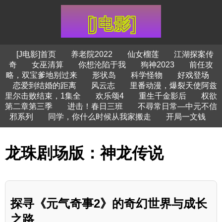
[J电影]首页
养老院2022
仙女榴莲
江湖探案传
奇
女巫清算
你想沦陷于我
狗神2023
前任攻
略，双宝爹地别过来
形状岛
科学怪物
好戏登场
恋爱到结婚的距离
风云志
里番动漫，爆裂天使阿兹
里尔击败结束，1集全
欢乐颂4
重生千金影后
权欲
第二章第三季
进击！春日三班
不尋常日常—中元不信
邪系列
同学，你什么时候从我家搬走
开局一文钱
龙珠剧场版：神龙传说
探寻《元气奇事2》的奇幻世界与成长
之路