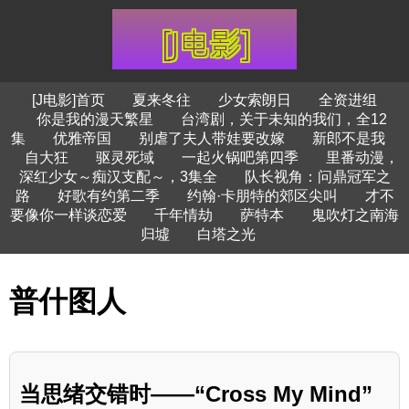
[J电影]首页
夏来冬往
少女索朗日
全资进组
你是我的漫天繁星
台湾剧，关于未知的我们，全12
集
优雅帝国
别虐了夫人带娃要改嫁
新郎不是我
自大狂
驱灵死域
一起火锅吧第四季
里番动漫，
深红少女～痴汉支配～，3集全
队长视角：问鼎冠军之
路
好歌有约第二季
约翰·卡朋特的郊区尖叫
才不
要像你一样谈恋爱
千年情劫
萨特本
鬼吹灯之南海
归墟
白塔之光
普什图人
当思绪交错时——“Cross My Mind”