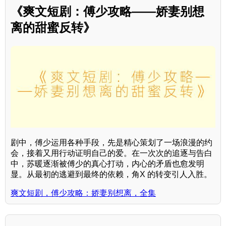
《爽文短剧：傅少攻略——娇妻别想
离的甜蜜反转》
剧中，傅少运用各种手段，先是精心策划了一场浪漫的约
会，接着又用行动证明自己的爱。在一次次的追逐与告白
中，苏暖逐渐被傅少的真心打动，内心的矛盾也愈发明
显。从最初的逃避到最终的依赖，角X 的转变引人入胜。
爽文短剧，傅少攻略：娇妻别想离，全集