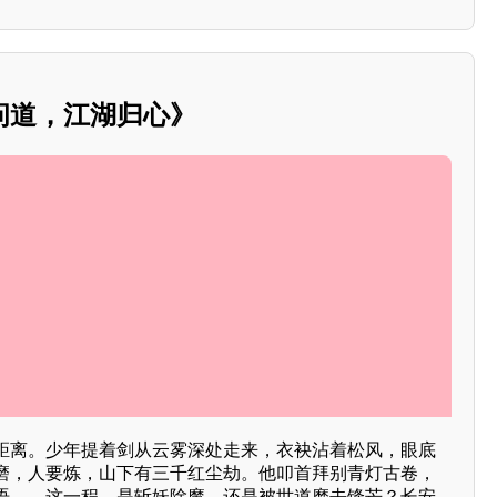
问道，江湖归心》
距离。少年提着剑从云雾深处走来，衣袂沾着松风，眼底
磨，人要炼，山下有三千红尘劫。他叩首拜别青灯古卷，
语——这一程，是斩妖除魔，还是被世道磨去锋芒？长安