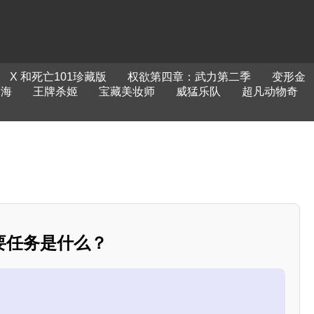
X 和死亡101珍藏版
权欲第四章：武力第二季
变形金
出海
王牌杀姬
宝藏美妆师
威猛乐队
超凡动物奇
要任务是什么？