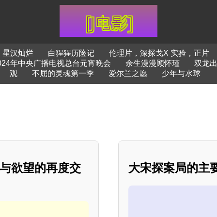
星汉灿烂
白猩猩历险记
伦理片，深探戈X 实验，正片
024年中央广播电视总台元宵晚会
余生漫漫顾怀瑾
双龙
观
不屈的灵魂第一季
爱尔兰之愿
少年与水球
力与欲望的再度交
大宋探案局的主