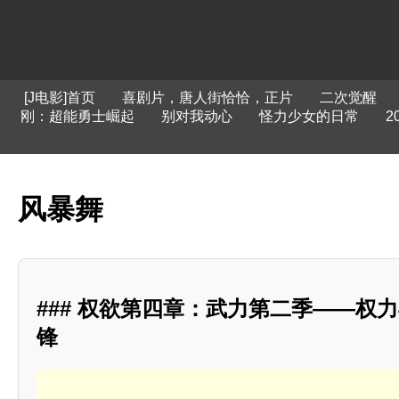
[J电影]首页
喜剧片，唐人街恰恰，正片
二次觉醒
刚：超能勇士崛起
别对我动心
怪力少女的日常
2
风暴舞
### 权欲第四章：武力第二季——权
锋